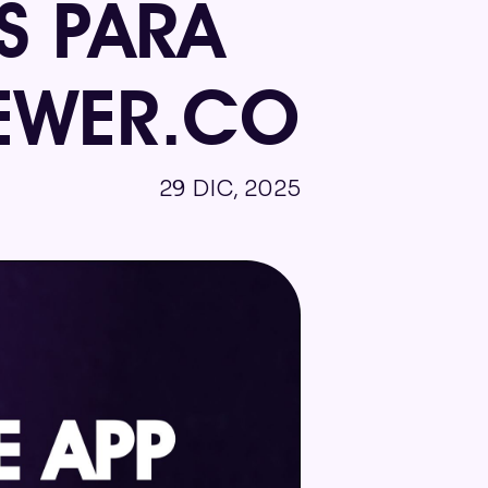
S PARA
IEWER.CO
29 DIC, 2025